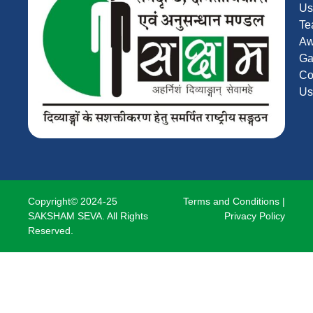
Us
Te
Aw
Ga
Co
Us
Copyright© 2024-25
Terms and Conditions
|
SAKSHAM SEVA. All Rights
Privacy Policy
Reserved.